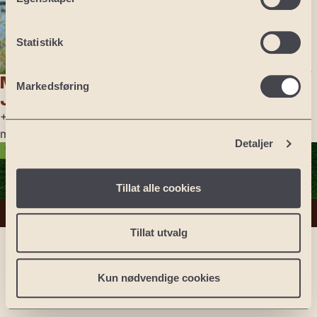
Portugal: Lisboa
Portugal: Algarve
Statistikk
Tsjekkia: Praha
Polen: Sand Valley
Maria
Markedsføring
Polen: Sierra
Javery
+47 974 18 313
mj@nexthole.com
Detaljer
Tillat alle cookies
Personvernerklæring
Tillat utvalg
Kun nødvendige cookies