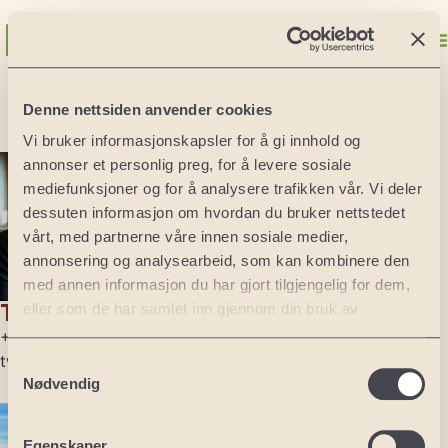
Maria Javery
Denne nettsiden anvender cookies
Vi bruker informasjonskapsler for å gi innhold og
Norge
annonser et personlig preg, for å levere sosiale
Oslo
mediefunksjoner og for å analysere trafikken vår. Vi deler
Lofoten
dessuten informasjon om hvordan du bruker nettstedet
Sverige
vårt, med partnerne våre innen sosiale medier,
Malmø
annonsering og analysearbeid, som kan kombinere den
Kristianstad
med annen informasjon du har gjort tilgjengelig for dem,
Stockholm
Tore Waagø
eller som de har samlet inn gjennom din bruk av
Spania
tjenestene deres.
+47 977 74 996
Malaga
tw@nexthole.com
Samtykkevalg
Barcelona
Nødvendig
Alicante
Andre land
USA: Florida
Egenskaper