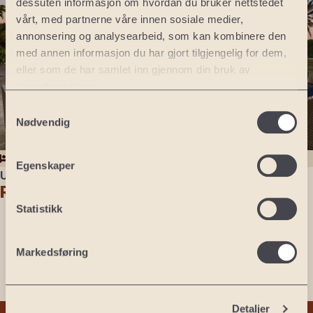
dessuten informasjon om hvordan du bruker nettstedet
vårt, med partnerne våre innen sosiale medier,
annonsering og analysearbeid, som kan kombinere den
med annen informasjon du har gjort tilgjengelig for dem,
eller som de har samlet inn gjennom din bruk av
tjenestene deres.
Samtykkevalg
Nødvendig
8 netter
6 runder
Egenskaper
USA
Reunion Resort & Golf Club
8 netter
Statistikk
Fly
6 runder golf
Markedsføring
Palmer Course
Watson Course
Nicklaus Course
Detaljer