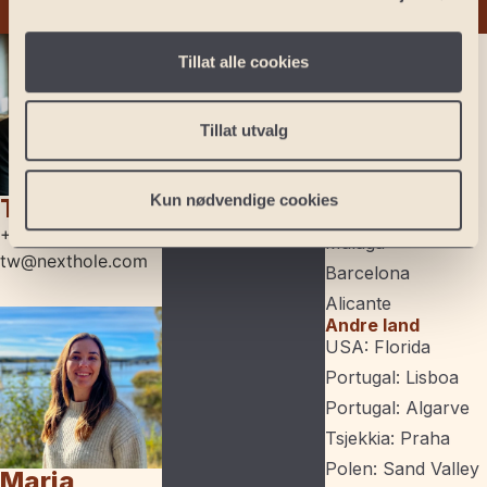
Meld interesse
Norge
Tillat alle cookies
Oslo
Lofoten
Sverige
Tillat utvalg
Malmø
Kristianstad
Stockholm
Kun nødvendige cookies
Tore Waagø
Spania
+47 977 74 996
Malaga
tw@nexthole.com
Barcelona
Alicante
Andre land
USA: Florida
Portugal: Lisboa
Portugal: Algarve
Tsjekkia: Praha
Polen: Sand Valley
Maria