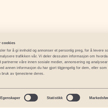
r cookies
er for å gi innhold og annonser et personlig preg, for å levere s
nalysere trafikken vår. Vi deler dessuten informasjon om hvord
d partnerne våre innen sosiale medier, annonsering og analysear
annen informasjon du har gjort tilgjengelig for dem, eller som
Sverige
Spa
 bruk av tjenestene deres.
Malmø
Mal
Kristianstad
Bar
Stockholm
Alic
Egenskaper
Statistikk
Markedsfø