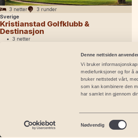
3 netter
3 runder
Sverige
Kristianstad Golfklubb &
Destinasjon
3 netter
3 runder golf
Kristianstad Golfklubb
Denne nettsiden anvende
East Course
Vi bruker informasjonskapsl
West Course
mediefunksjoner og for å a
Meld interesse
bruker nettstedet vårt, me
som kan kombinere den med 
Tore Waagø
Norge
har samlet inn gjennom din
Oslo
+47 977 74 996
Lofoten
tw@nexthole.com
Samtykkevalg
Nødvendig