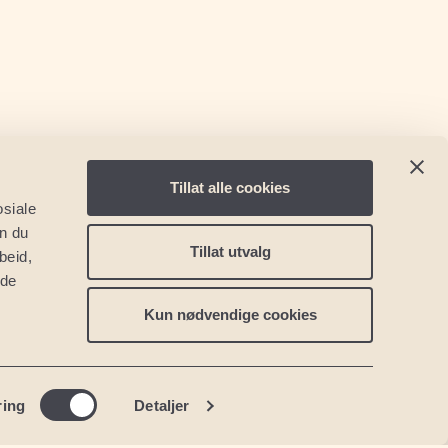
Tillat alle cookies
osiale
an du
Tillat utvalg
beid,
 de
nia
Andre land
aga
USA: Florida
Kun nødvendige cookies
celona
Portugal: Lisboa
ante
Portugal: Algarve
Tsjekkia: Praha
ring
Detaljer
Polen: Sand Valley