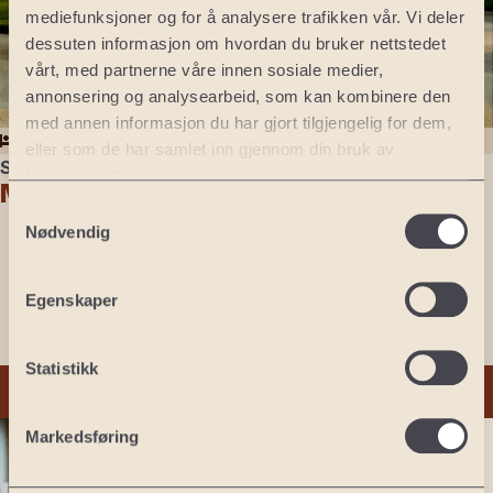
mediefunksjoner og for å analysere trafikken vår. Vi deler
dessuten informasjon om hvordan du bruker nettstedet
vårt, med partnerne våre innen sosiale medier,
annonsering og analysearbeid, som kan kombinere den
med annen informasjon du har gjort tilgjengelig for dem,
4 netter
3 runder
eller som de har samlet inn gjennom din bruk av
Spania
tjenestene deres.
Marbella
Samtykkevalg
4 netter
Nødvendig
3 runder golf
La Cala Resort
San Roque Golf Club
Egenskaper
Transport
Fly
Statistikk
Meld interesse
Norge
Markedsføring
Oslo
Lofoten