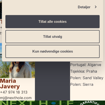
Sverige
Malmø
Detaljer
Kristianstad
Stockholm
Tore Waagø
Tillat alle cookies
Spania
+47 977 74 996
Malaga
tw@nexthole.com
Barcelona
Tillat utvalg
Alicante
Andre land
USA: Florida
Kun nødvendige cookies
Portugal: Lisboa
Portugal: Algarve
Tsjekkia: Praha
Polen: Sand Valley
Maria
Polen: Sierra
Javery
+47 974 18 313
mj@nexthole.com