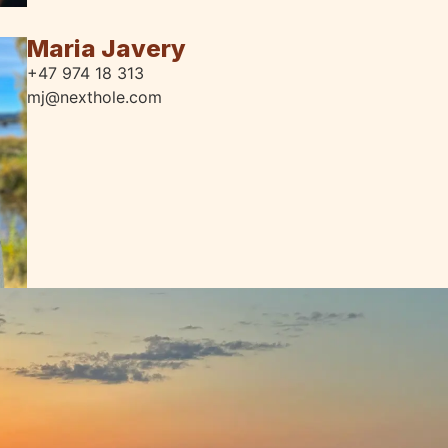
Maria Javery
+47 974 18 313
mj@nexthole.com