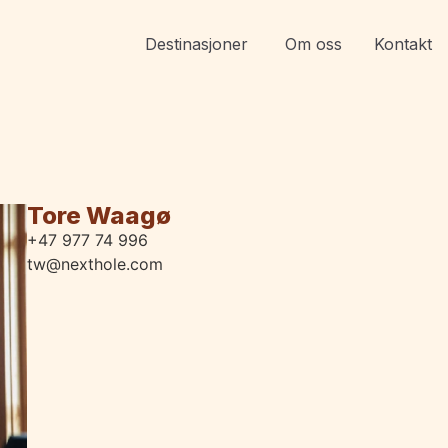
Destinasjoner
Om oss
Kontakt
Tore Waagø
+47 977 74 996
tw@nexthole.com