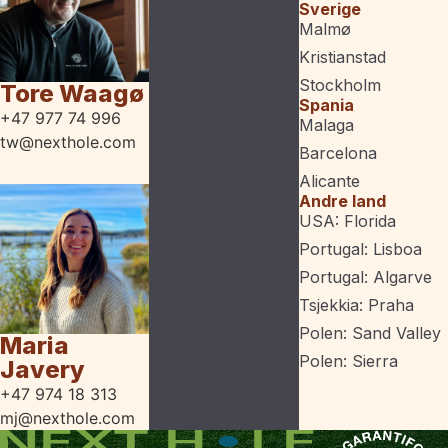
Sverige
Malmø
Kristianstad
Stockholm
Tore Waagø
Spania
+47 977 74 996
Malaga
tw@nexthole.com
Barcelona
Alicante
Andre land
USA: Florida
Portugal: Lisboa
Portugal: Algarve
Tsjekkia: Praha
Polen: Sand Valley
Maria
Polen: Sierra
Javery
+47 974 18 313
mj@nexthole.com