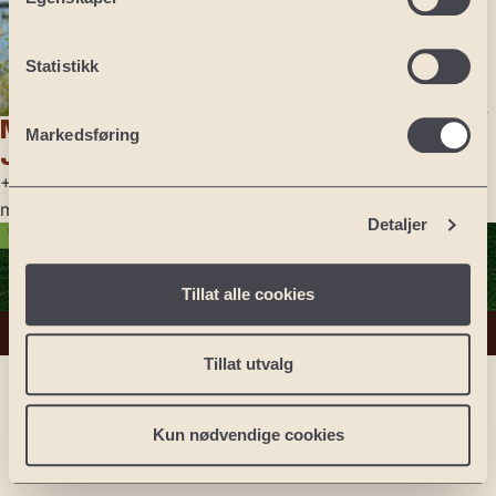
Portugal: Lisboa
Portugal: Algarve
Statistikk
Tsjekkia: Praha
Polen: Sand Valley
Maria
Markedsføring
Polen: Sierra
Javery
+47 974 18 313
mj@nexthole.com
Detaljer
Tillat alle cookies
Personvernerklæring
Tillat utvalg
Kun nødvendige cookies