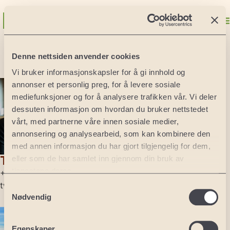
Praha
Denne nettsiden anvender cookies
Vi bruker informasjonskapsler for å gi innhold og
Norge
annonser et personlig preg, for å levere sosiale
Oslo
mediefunksjoner og for å analysere trafikken vår. Vi deler
Lofoten
dessuten informasjon om hvordan du bruker nettstedet
Sverige
vårt, med partnerne våre innen sosiale medier,
Malmø
annonsering og analysearbeid, som kan kombinere den
Kristianstad
med annen informasjon du har gjort tilgjengelig for dem,
Stockholm
Tore Waagø
eller som de har samlet inn gjennom din bruk av
Spania
tjenestene deres.
+47 977 74 996
Malaga
tw@nexthole.com
Samtykkevalg
Barcelona
Nødvendig
Alicante
Andre land
USA: Florida
Egenskaper