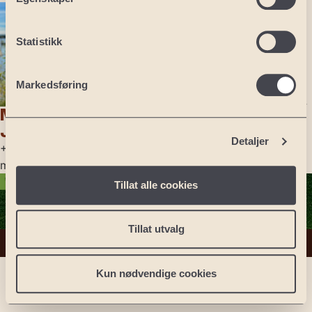
Alicante
Andre land
USA: Florida
Statistikk
Portugal: Lisboa
Portugal: Algarve
Markedsføring
Tsjekkia: Praha
Polen: Sand Valley
Maria
Polen: Sierra
Javery
Detaljer
+47 974 18 313
mj@nexthole.com
Tillat alle cookies
Tillat utvalg
Personvernerklæring
Kun nødvendige cookies