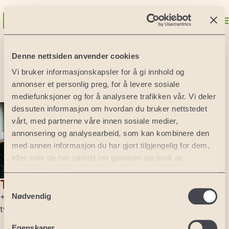
Sand Valley Golf
Denne nettsiden anvender cookies
Vi bruker informasjonskapsler for å gi innhold og
Resort
annonser et personlig preg, for å levere sosiale
mediefunksjoner og for å analysere trafikken vår. Vi deler
Norge
dessuten informasjon om hvordan du bruker nettstedet
Oslo
vårt, med partnerne våre innen sosiale medier,
Lofoten
annonsering og analysearbeid, som kan kombinere den
Sverige
med annen informasjon du har gjort tilgjengelig for dem,
Malmø
eller som de har samlet inn gjennom din bruk av
Kristianstad
tjenestene deres.
Stockholm
Tore Waagø
Samtykkevalg
Spania
Nødvendig
+47 977 74 996
Malaga
tw@nexthole.com
Barcelona
Egenskaper