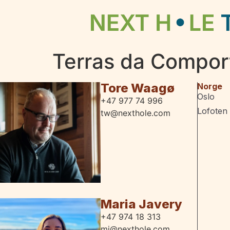
Terras da Compor
Tore Waagø
Norge
Oslo
+47 977 74 996
Lofoten
tw@nexthole.com
Maria Javery
+47 974 18 313
mj@nexthole.com