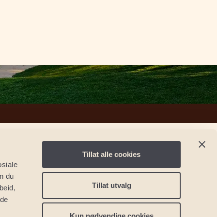
Tillat alle cookies
osiale
an du
Tillat utvalg
beid,
 de
Kun nødvendige cookies