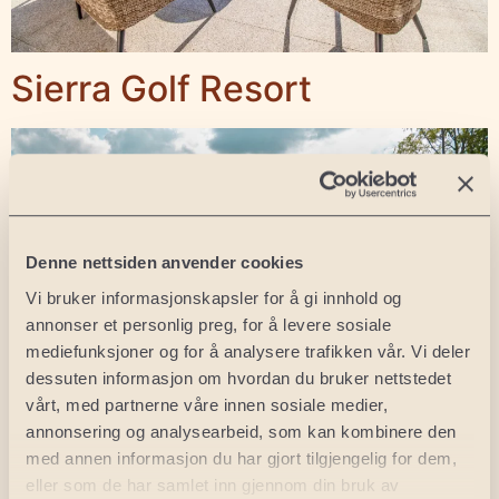
Sierra Golf Resort
Denne nettsiden anvender cookies
Vi bruker informasjonskapsler for å gi innhold og
annonser et personlig preg, for å levere sosiale
mediefunksjoner og for å analysere trafikken vår. Vi deler
dessuten informasjon om hvordan du bruker nettstedet
vårt, med partnerne våre innen sosiale medier,
Polen: Sand Valley
annonsering og analysearbeid, som kan kombinere den
med annen informasjon du har gjort tilgjengelig for dem,
eller som de har samlet inn gjennom din bruk av