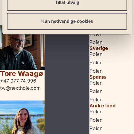
Tillat utvalg
Kun nødvendige cookies
Norge
Polen
Polen
Sverige
Polen
Polen
Polen
Tore Waagø
Spania
+47 977 74 996
Polen
tw@nexthole.com
Polen
Polen
Andre land
Polen
Polen
Polen