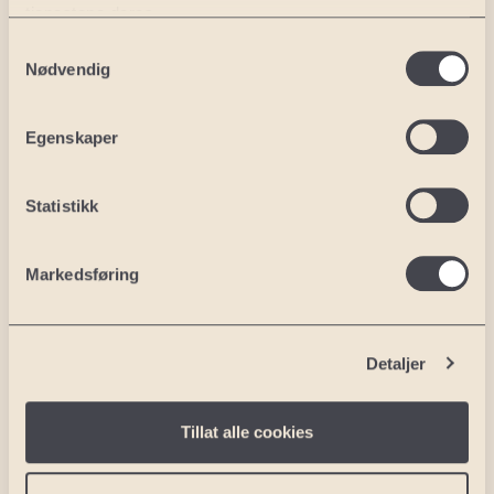
tjenestene deres.
Samtykkevalg
Nødvendig
Egenskaper
Statistikk
Polen: Sierra
Markedsføring
Detaljer
Tillat alle cookies