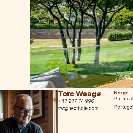
Tore Waagø
Norge
Portuga
+47 977 74 996
Portuga
tw@nexthole.com